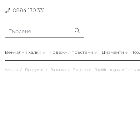
0884 130 331
Венчални халки
Годежни пръстени
Диаманти
Ко
Начало
Продукти
За мъже
Пръстен от “Jacklin hugasian” в жълт