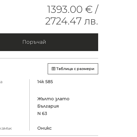
1393.00 € /
2724.47 лв.
Поръчай
Таблица с размери
а
14к 585
Жълто злато
България
N 63
камък
Оникс