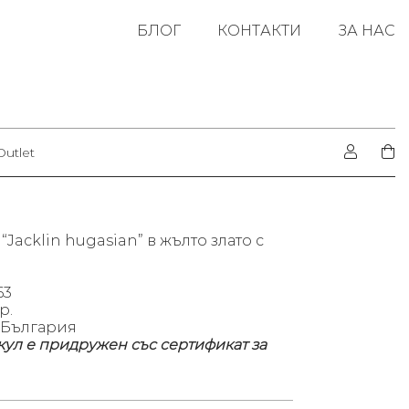
БЛОГ
КОНТАКТИ
ЗА НАС
Outlet
“Jacklin hugasian” в жълто злато с
63
р.
 България
кул е придружен със сертификат за