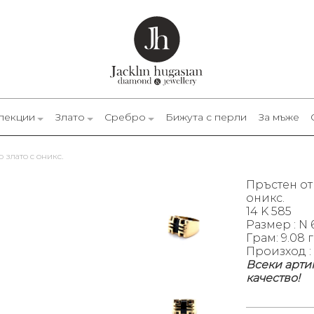
лекции
Злато
Сребро
Бижута с перли
За мъже
о злато с оникс.
Пръстен от 
оникс.
14 K 585
Размер
: N 
Грам: 9.08 г
Произход :
Всеки арти
качество!