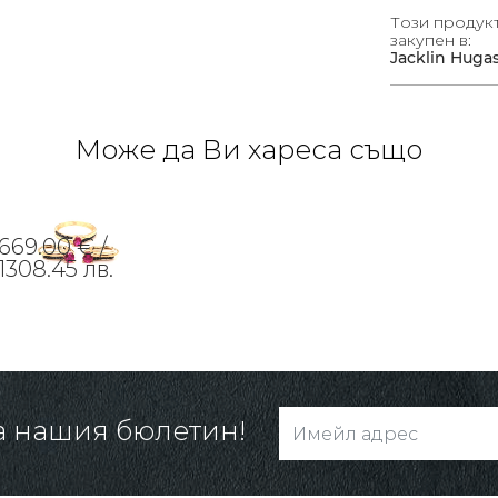
Този продук
закупен в:
Jacklin Huga
Може да Ви хареса също
669.00 € /
1308.45 лв.
а нашия бюлетин!