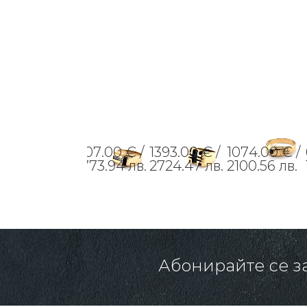
907.00 € /
1393.00 € /
1074.00 € /
1773.94 лв.
2724.47 лв.
2100.56 лв.
Абонирайте се з