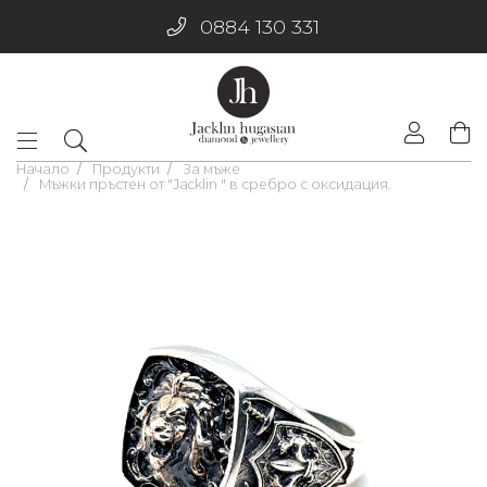
0884 130 331
Начало
Продукти
За мъже
Мъжки пръстен от "Jacklin " в сребро с оксидация.