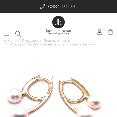
0884 130 331
Начало
Продукти
Бижута с перли
Обеци от “Jacklin ” в жълто злато с перла и циркони