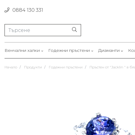
0884 130 331
Венчални халки
Годежни пръстени
Диаманти
Ко
Начало
Продукти
Годежни пръстени
Пръстен от "Jacklin " в б