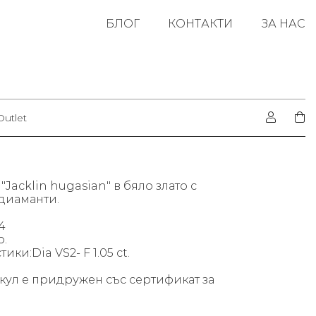
БЛОГ
КОНТАКТИ
ЗА НАС
Outlet
"Jacklin hugasian" в бяло злато с
 диаманти.
4
р.
ики:Dia VS2- F 1.05 ct.
кул е придружен със сертификат за