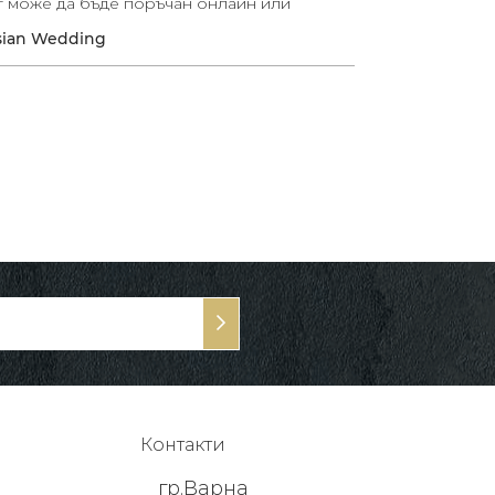
т може да бъде поръчан онлайн или
sian Wedding
Контакти
гр.Варна