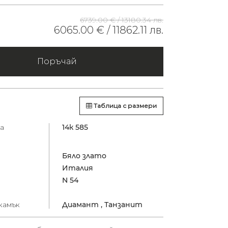
6739.00 € /
13180.34 лв.
6065.00 € /
11862.11 лв.
Поръчай
Таблица с размери
а
14к 585
Бяло злато
Италия
N 54
камък
Диамант ,
Танзанит