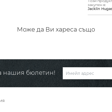
Този продук
закупен в:
Jacklin Huga
Може да Ви хареса също
а нашия бюлетин!
ия