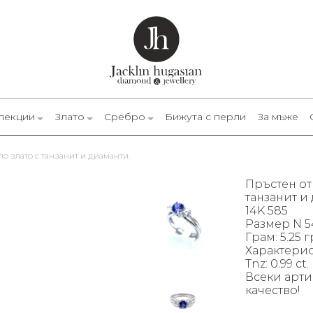
лекции
Злато
Сребро
Бижута с перли
За мъже
яло злато с танзанит и диаманти.
Пръстен от 
танзанит и
14K 585
Размер N 5
Грам: 5.25 г
Характерист
Tnz: 0.99 ct.
Всеки арти
качество!