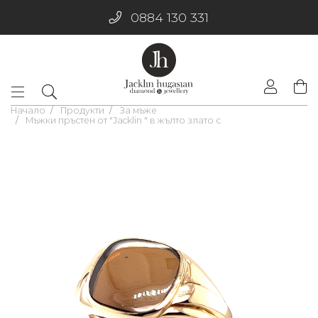
0884 130 331
Начало
Продукти
За мъже
Мъжки пръстен от "Jacklin " в жълто злато с