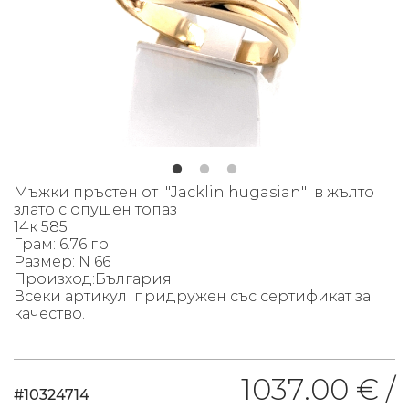
Мъжки пръстен от "Jacklin hugasian" в жълто
злато с опушен топаз
14к 585
Грам: 6.76 гр.
Размер: N 66
Произход:България
Всеки артикул придружен със сертификат за
качество.
1037.00 € /
#10324714