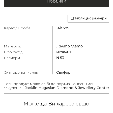
Поръчай
Таблица с размери
Карат / Проба
14к 585
Материал
Жълто злато
Произход
Италия
Размери
N 53
Скъпоценен камък
Сапфир
Този продукт може да бъде поръчан онлайн или
закупен в:
Jacklin Hugasian Diamond & Jewellery Center
Може да Ви хареса също