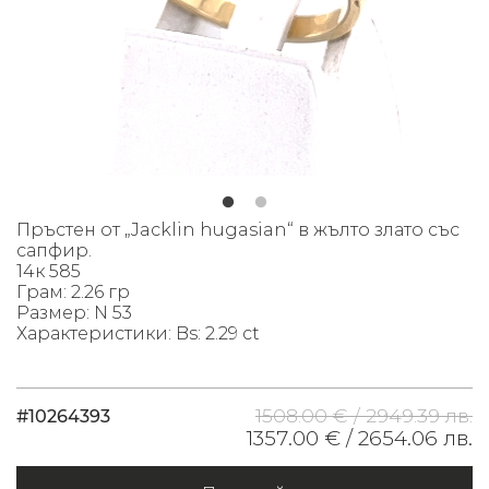
Пръстен от „Jacklin hugasian“ в жълто злато със
сапфир.
14к 585
Грам: 2.26 гр
Размер: N 53
Характеристики: Bs: 2.29 ct
1508.00 € /
2949.39 лв.
#10264393
1357.00 € /
2654.06 лв.