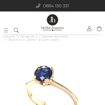
0884 130 331
Начало
Продукти
Годежни пръстени
Пръстен от „Jacklin “ в жълто злато