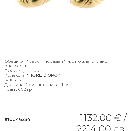
Обеци от " Jacklin hugasian " жълто злато гланц,
олекотени.
Произход Италия.
Колекция
"FIORE D'ORO "
14 К 585
Дължина: 2 см, широчина : 1 см.
Грам : 6.92 гр
1132.00 € /
#10046234
2214.00 лв.