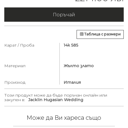
Поръчай
Таблица с размери
Карат / Проба
14к 585
Материал
Жълто злато
Произход
Италия
Този продукт може да бъде поръчан онлайн или
закупен в:
Jacklin Hugasian Wedding
Може да Ви хареса също
/
в.