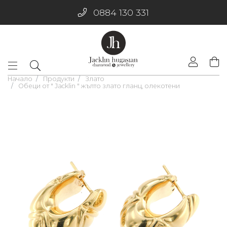
0884 130 331
Начало
Продукти
Злато
Обеци от " Jacklin " жълто злато гланц, олекотени