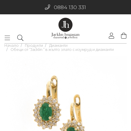
0884 130 331
Начало
Продукти
Диаманти
Обеци от “Jacklin ” в жълто злато с изумруд и диаманти