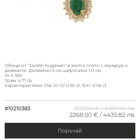
Обеци от “Jacklin hugasian” в жълто злато с изумруд и
диаманти. Дължина 1.5 см.,широчина 1.0 см.
14 К 585
Грам: 4.71 гр
Характеристики: Dia: SI–G/ 0.52 ct; Em: 0.96 ct
2521.00 € /
4930.65 лв.
#10210383
2268.00 € /
4435.82 лв.
Поръчай