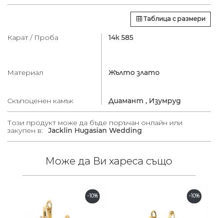
Таблица с размери
Карат / Проба
14к 585
Материал
Жълто злато
Скъпоценен камък
Диамант ,
Изумруд
Този продукт може да бъде поръчан онлайн или
закупен в:
Jacklin Hugasian Wedding
Може да Ви хареса също
-10%
-10%