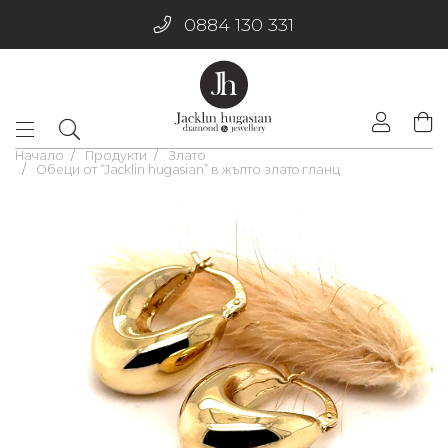
0884 130 331
Начало
Продукти
Злато
Обеци от “Jacklin hugasian” в жълто златo гланц