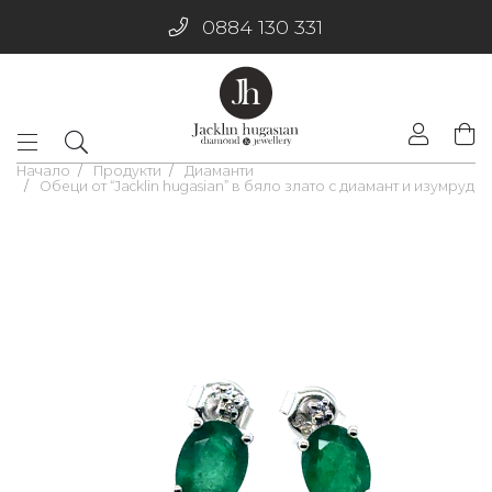
0884 130 331
Начало
Продукти
Диаманти
Обеци от “Jacklin hugasian” в бяло злато с диамант и изумруд