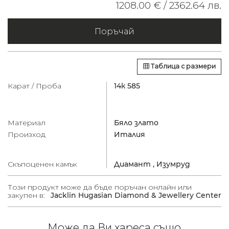
1208.00 € /
2362.64 лв.
Поръчай
Таблица с размери
Карат / Проба
14к 585
Материал
Бяло злато
Произход
Италия
Скъпоценен камък
Диамант ,
Изумруд
Този продукт може да бъде поръчан онлайн или
закупен в:
Jacklin Hugasian Diamond & Jewellery Center
Може да Ви хареса също