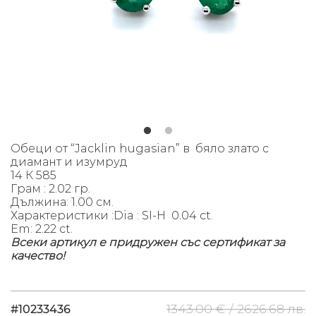
Обеци от “Jacklin hugasian” в бяло злато с
диамант и изумруд
14 К 585
Грам : 2.02 гр.
Дължина: 1.00 см.
Характеристики :
Dia : SI-H 0.04 ct.
Em: 2.22 ct.
Всеки артикул е придружен със сертификат за
качество!
1343.00 € /
2626.68 лв.
#10233436