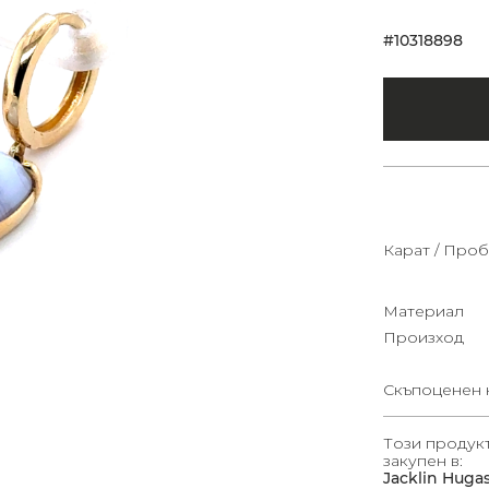
#10318898
Карат / Проб
Материал
Произход
Скъпоценен 
Този продук
закупен в:
Jacklin Huga