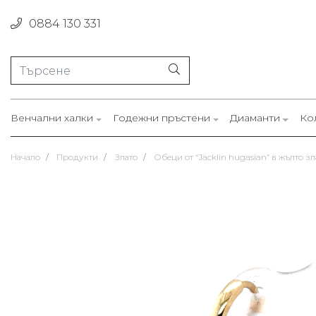
0884 130 331
Венчални халки
Годежни пръстени
Диаманти
Ко
Начало
Продукти
Злато
Обеци от “Jacklin hugasian” в жълто зла