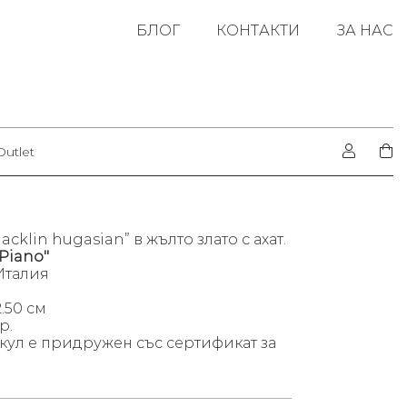
БЛОГ
КОНТАКТИ
ЗА НАС
Outlet
acklin hugasian” в жълто злато с
ахат.
Piano''
Италия
.50 см
р.
кул е придружен със сертификат за