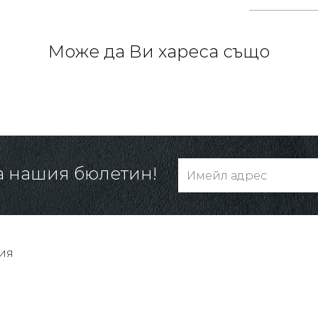
Може да Ви хареса също
а нашия бюлетин!
ия