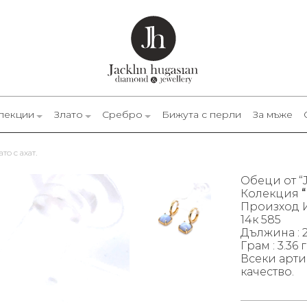
лекции
Злато
Сребро
Бижута с перли
За мъже
то с ахат.
Обеци от “J
Колекция
“
Произход 
14к 585
Дължина : 2
Грам : 3.36 г
Всеки арти
качество.