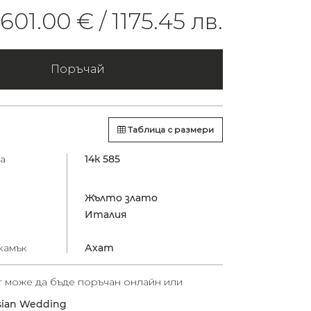
601.00 € /
1175.45 лв.
Поръчай
Таблица с размери
а
14к 585
Жълто злато
Италия
камък
Ахат
т може да бъде поръчан онлайн или
sian Wedding