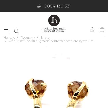
0884 130 331
Начало
Продукти
Злато
Обеци от “Jacklin hugasian” в жълто злато със султанит.