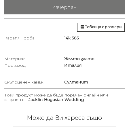
Изчерпан
Таблица с размери
Карат / Проба
14к 585
Материал
Жълто злато
Произход
Италия
Скъпоценен камък
Султанит
Този продукт може да бъде поръчан онлайн или
закупен в:
Jacklin Hugasian Wedding
Може да Ви хареса също
 /
в.