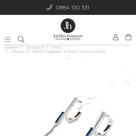
0884 130 331
Начало
Продукти
Злато
Обеци от “Jacklin hugasian” в бяло злато с топаз