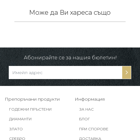
Може да Ви хареса също
 /
в.
Абонирайте се за нашия бюлетин!
Препоръчани продукти
Информация
ГОДЕЖНИ ПРЪСТЕНИ
ЗА НАС
ДИАМАНТИ
БЛОГ
ЗЛАТО
ПРИ СПОРОВЕ
СРЕБРО
ДОСТАВКА