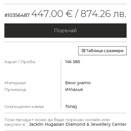
447.00 € /
874.26 лв.
#10356487
Поръчай
Таблица с размери
Карат / Проба
14к 585
Материал
Бяло злато
Произход
Италия
Скъпоценен камък
Топаз
Този продукт може да бъде поръчан онлайн или
закупен в:
Jacklin Hugasian Diamond & Jewellery Center