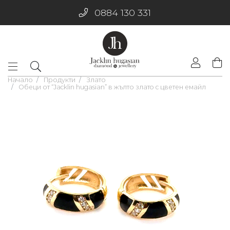
0884 130 331
Начало
Продукти
Злато
Обеци от “Jacklin hugasian” в жълто златo с цветен емайл