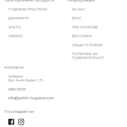
Препоръчани продукти
Информация
ГОДЕЖНИ ПРЪСТЕНИ
ЗА НАС
ДИАМАНТИ
БЛОГ
ЗЛАТО
ПРИ СПОРОВЕ
СРЕБРО
ДОСТАВКА
ОБЩИ УСЛОВИЯ
ПОЛИТИКА ЗА
ПОВЕРИТЕЛНОСТ
Контакти
гр.Варна
бул. Княз Борис I, 75
0884130331
info@jacklin-hugasian.com
Последвай ни: