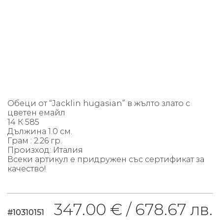
Обеци от “Jacklin hugasian” в жълто златo с
цветен емайл
14 К 585
Дължина 1.0 см.
Грам : 2.26 гр.
Произход: Италия
Всеки артикул е придружен със сертификат за
качество!
347.00 € /
678.67 лв.
#10310151