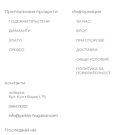
Препоръчани продукти
Информация
ГОДЕЖНИ ПРЪСТЕНИ
ЗА НАС
ДИАМАНТИ
БЛОГ
ЗЛАТО
ПРИ СПОРОВЕ
СРЕБРО
ДОСТАВКА
ОБЩИ УСЛОВИЯ
ПОЛИТИКА ЗА
ПОВЕРИТЕЛНОСТ
Контакти
гр.Варна
бул. Княз Борис I, 75
0884130331
info@jacklin-hugasian.com
Последвай ни: