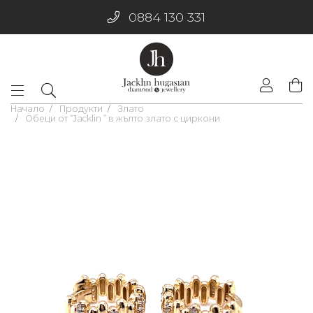
0884 130 331
Начало
Продукти
Злато
Обеци от “Jacklin ” в жълто злато с циркони