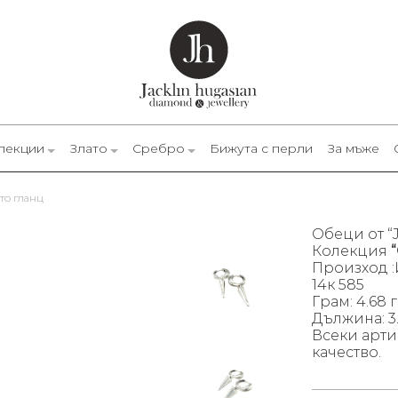
лекции
Злато
Сребро
Бижута с перли
За мъже
ато гланц
Обеци от “
Колекция
Произход :
14к 585
Грам: 4.68 г
Дължина: 3
Всеки арти
качество.