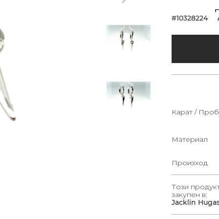
#10328224
Карат / Проб
Материал
Произход
Този продук
закупен в:
Jacklin Huga