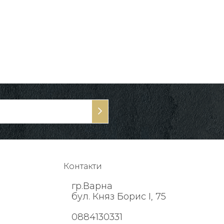
Контакти
гр.Варна
бул. Княз Борис I, 75
0884130331