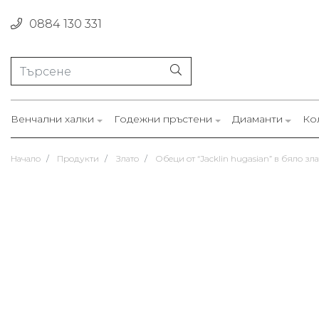
0884 130 331
Венчални халки
Годежни пръстени
Диаманти
Ко
Начало
Продукти
Злато
Обеци от “Jacklin hugasian” в бяло зл