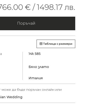
766.00 € /
1498.17 лв.
Поръчай
Таблица с размери
а
14к 585
Бяло злато
Италия
т може да бъде поръчан онлайн или
sian Wedding