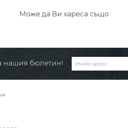
Може да Ви хареса също
а нашия бюлетин!
ия