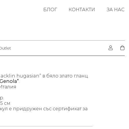
БЛОГ
КОНТАКТИ
ЗА НАС
Outlet
Jacklin hugasian” в бяло злато гланц
“Genola”
.
Италия
р.
.5 см
кул е придружен със сертификат за