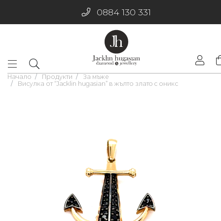
0884 130 331
Начало
Продукти
За мъже
Висулка от “Jacklin hugasian” в жълто златo с оникс