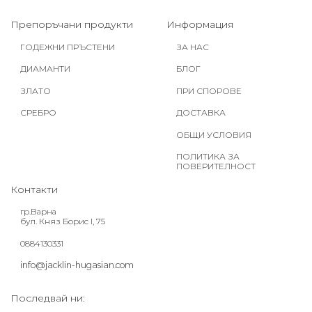
Препоръчани продукти
Информация
ГОДЕЖНИ ПРЪСТЕНИ
ЗА НАС
ДИАМАНТИ
БЛОГ
ЗЛАТО
ПРИ СПОРОВЕ
СРЕБРО
ДОСТАВКА
ОБЩИ УСЛОВИЯ
ПОЛИТИКА ЗА
ПОВЕРИТЕЛНОСТ
Контакти
гр.Варна
бул. Княз Борис I, 75
0884130331
info@jacklin-hugasian.com
Последвай ни: