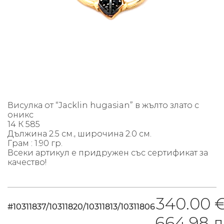
Висулка от “Jacklin hugasian” в жълто златo с
оникс
14 К 585
Дължина 2.5 см., широчина 2.0 см.
Грам : 1.90 гр.
Всеки артикул е придружен със сертификат за
качество!
340.00 €
#10311837/10311820/10311813/10311806
664.98 л