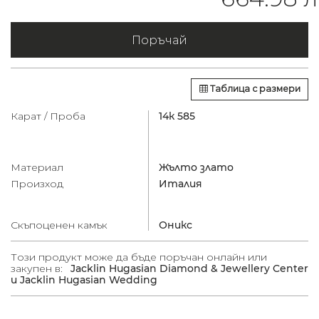
Поръчай
Таблица с размери
Карат / Проба
14к 585
Материал
Жълто злато
Произход
Италия
Скъпоценен камък
Оникс
Този продукт може да бъде поръчан онлайн или
закупен в:
Jacklin Hugasian Diamond & Jewellery Center
и Jacklin Hugasian Wedding