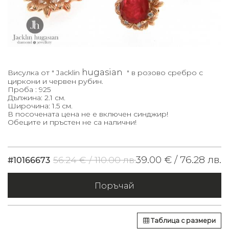
hugasian
Висулка от " Jacklin
" в розово сребро с
циркони и червен рубин.
Проба : 925
Дължина: 2.1 см.
Широчина: 1.5 см.
В посочената цена не е включен синджир!
Обеците и пръстен не са налични!
39.00 € /
76.28 лв.
56.24 € /
110.00 лв.
#10166673
Поръчай
Таблица с размери