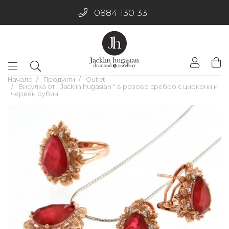
0884 130 331
Начало
Продукти
Outlet
Висулка от " Jacklin hugasian " в розово сребро с циркони и
червен рубин.