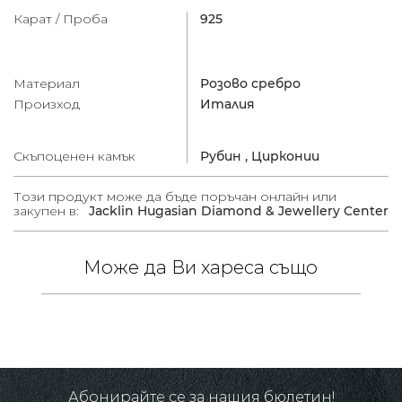
Карат / Проба
925
Материал
Розово сребро
Произход
Италия
Скъпоценен камък
Рубин ,
Цирконии
Този продукт може да бъде поръчан онлайн или
закупен в:
Jacklin Hugasian Diamond & Jewellery Center
Може да Ви хареса също
 /
в.
-30%
Абонирайте се за нашия бюлетин!