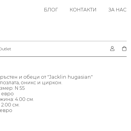
БЛОГ
КОНТАКТИ
ЗА НАС
Outlet
ръстен и обеци от "Jacklin hugasian"
 позлата, оникс и циркон.
змер: N 55
2 евро
жина: 4.00 см.
2.00 см.
1 евро