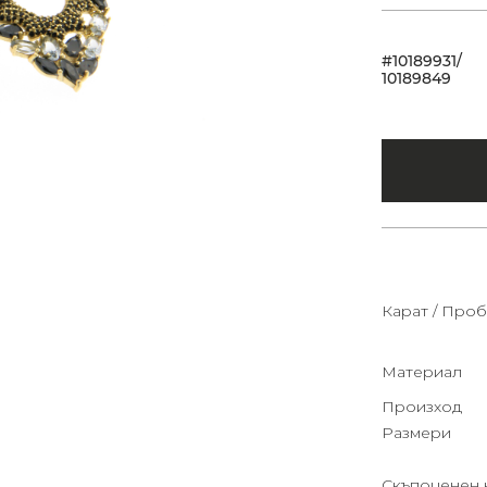
#10189931/
10189849
Карат / Проб
Материал
Произход
Размери
Скъпоценен 