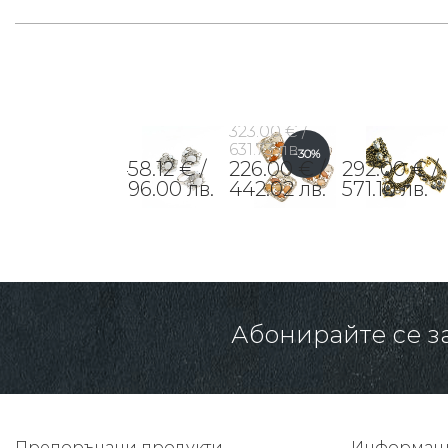
323.00 € /
631.73 лв.
-30%
458.12 € /
226.00 € /
292.00 € /
896.00 лв.
442.02 лв.
571.10 лв.
Абонирайте се з
Препоръчани продукти
Информац