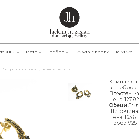
лекции
Злато
Сребро
Бижута с перли
За мъже
n " в сребро с позлата, оникс и циркон
Комплект п
в сребро с
Пръстен:
Ра
Цена: 127.8
Обеци:
Дъл
Широчина: 
Цена: 163.6
Проба: 925