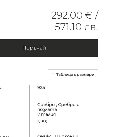
292.00 € /
571.10 лв.
Поръчай
Таблица с размери
а
925
Сребро ,
Сребро с
позлата
Италия
N 55
камък
Оникс ,
Цирконии