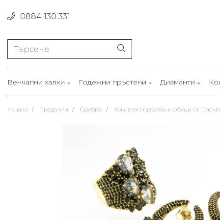
0884 130 331
Венчални халки
Годежни пръстени
Диаманти
Ко
Начало
Продукти
Сребро
Комплект пръстен и обеци от "Jackli