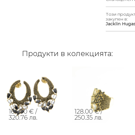
Този продук
закупен в:
Jacklin Huga
Продукти в колекцията:
164.00 € /
128.00 € /
320.76 лв.
250.35 лв.