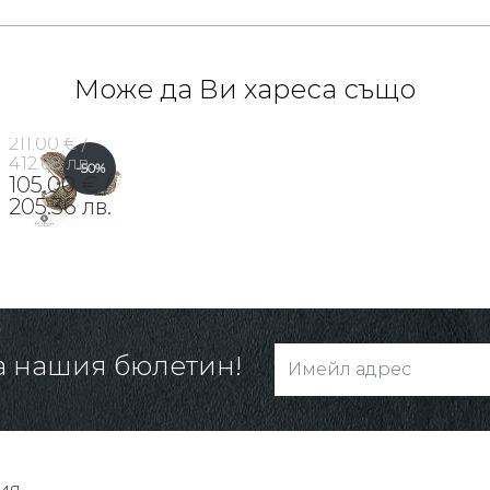
Може да Ви хареса също
211.00 € /
412.68 лв.
-50%
105.00 € /
205.36 лв.
а нашия бюлетин!
ия