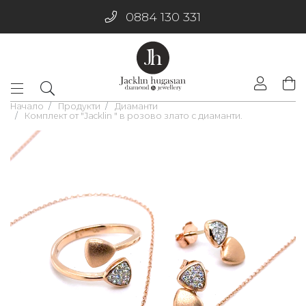
0884 130 331
Начало
Продукти
Диаманти
Комплект от "Jacklin " в розово злато с диаманти.