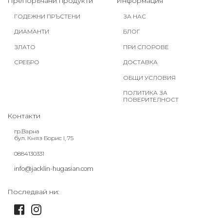
Препоръчани продукти
Информация
ГОДЕЖНИ ПРЪСТЕНИ
ЗА НАС
ДИАМАНТИ
БЛОГ
ЗЛАТО
ПРИ СПОРОВЕ
СРЕБРО
ДОСТАВКА
ОБЩИ УСЛОВИЯ
ПОЛИТИКА ЗА
ПОВЕРИТЕЛНОСТ
Контакти
гр.Варна
бул. Княз Борис I, 75
0884130331
info@jacklin-hugasian.com
Последвай ни: