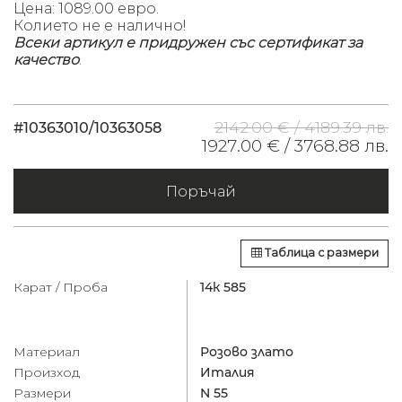
Цена: 1089.00
евро.
Колието не е налично!
Всеки артикул е придружен със сертификат за
качество
.
2142.00 € /
4189.39 лв.
#10363010/10363058
1927.00 € /
3768.88 лв.
Поръчай
Таблица с размери
Карат / Проба
14к 585
Материал
Розово злато
Произход
Италия
Размери
N 55