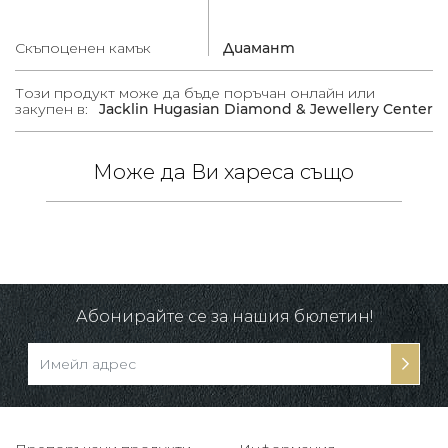
Скъпоценен камък
Диамант
Този продукт може да бъде поръчан онлайн или
закупен в:
Jacklin Hugasian Diamond & Jewellery Center
Може да Ви хареса също
/
в.
-10%
Абонирайте се за нашия бюлетин!