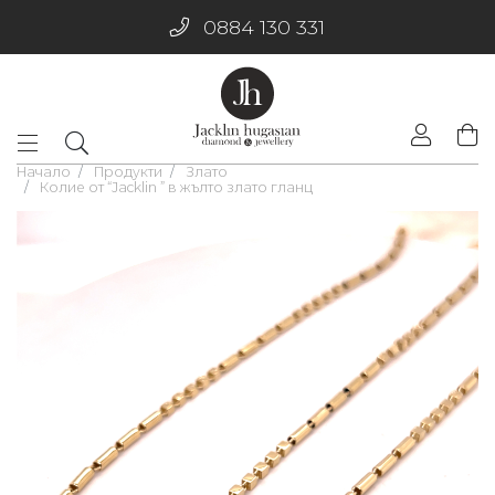
0884 130 331
Начало
Продукти
Злато
Колие от “Jacklin ” в жълто злато гланц