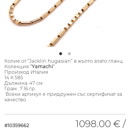
Колие
от “Jacklin hugasian” в жълто злато гланц
Колекция “
Yamachi
”.
Произход Италия
14 К 585
Дължина: 47 см.
Грам : 7.16 гр..
Всеки артикул е придружен със сертификат за
качество
1098.00 € /
#10359662