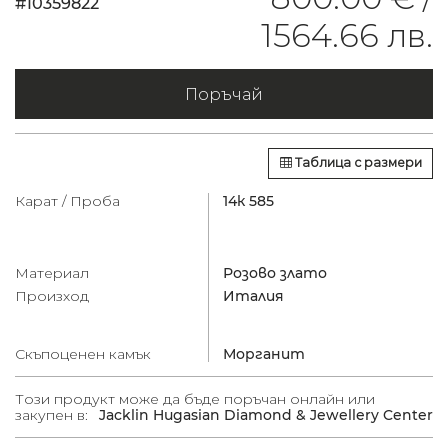
#10359822
1564.66 лв.
Поръчай
Таблица с размери
Карат / Проба
14к 585
Материал
Розово злато
Произход
Италия
Скъпоценен камък
Морганит
Този продукт може да бъде поръчан онлайн или
закупен в:
Jacklin Hugasian Diamond & Jewellery Center