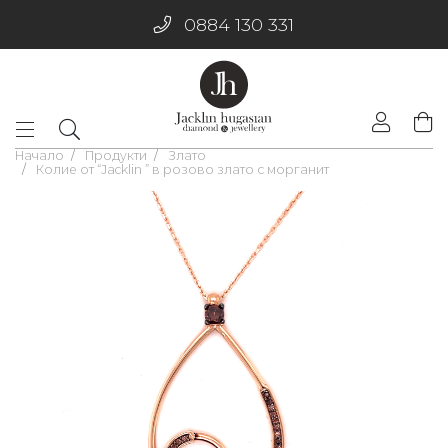
0884 130 331
Начало
Продукти
Злато
Колие от “Jacklin ” в розово злато с морганит