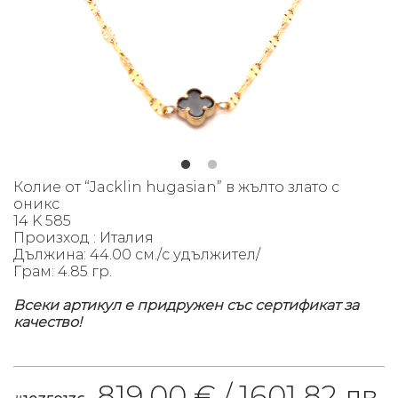
Колие от “Jacklin hugasian” в жълто злато с
оникс
14 K 585
Произход : Италия
Дължина: 44.00 см./с удължител/
Грам: 4.85 гр.
Всеки артикул е придружен със сертификат за
качество!
819.00 € /
1601.82 лв.