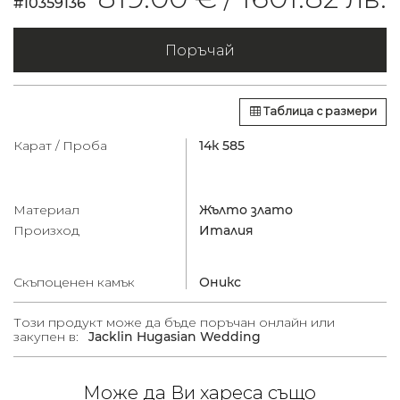
#10359136
Поръчай
Таблица с размери
Карат / Проба
14к 585
Материал
Жълто злато
Произход
Италия
Скъпоценен камък
Оникс
Този продукт може да бъде поръчан онлайн или
закупен в:
Jacklin Hugasian Wedding
Може да Ви хареса също