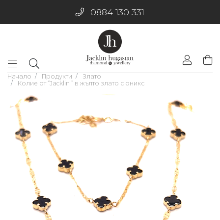
0884 130 331
Начало
Продукти
Злато
Колие от “Jacklin ” в жълто злато с оникс