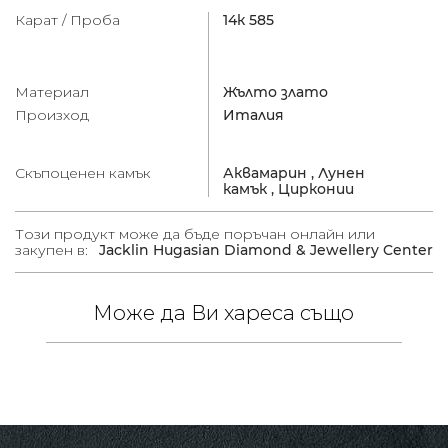
Карат / Проба
14к 585
Материал
Жълто злато
Произход
Италия
Скъпоценен камък
Аквамарин ,
Лунен
камък ,
Цирконии
Този продукт може да бъде поръчан онлайн или
закупен в:
Jacklin Hugasian Diamond & Jewellery Center
Може да Ви хареса също
/
в.