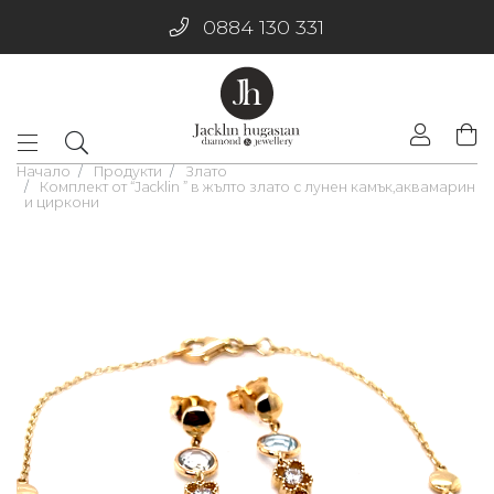
0884 130 331
Начало
Продукти
Злато
Комплект от “Jacklin ” в жълто злато с лунен камък,аквамарин
и циркони