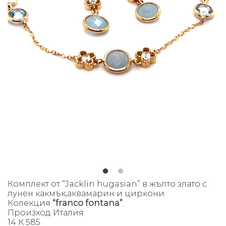
Комплект
от “Jacklin hugasian” в жълто злато с
лунен какмък,аквамарин и циркони
Колекция
“franco fontana”
.
Произход Италия
14 К 585