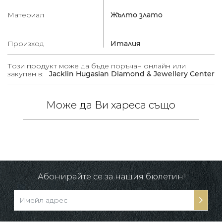
Материал
Жълто злато
Произход
Италия
Този продукт може да бъде поръчан онлайн или
закупен в:
Jacklin Hugasian Diamond & Jewellery Center
Може да Ви хареса също
/
в.
Абонирайте се за нашия бюлетин!