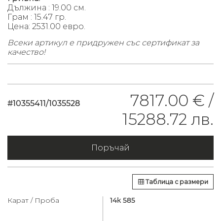
Дължина : 19.00 см.
Грам : 15.47 гр.
Цена: 2531.00 евро.
Всеки артикул е придружен със сертификат за
качество!
7817.00 € /
#10355411/1035528
15288.72 лв.
Поръчай
Таблица с размери
Карат / Проба
14к 585