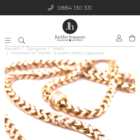
0884 130 331
Начало
Продукти
Злато
Комплект от “Jacklin ” в жълто злато с циркони.