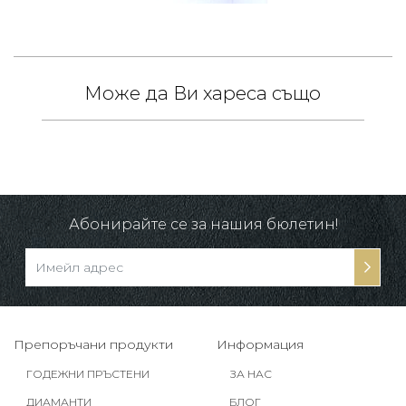
Може да Ви хареса също
 /
в.
-10%
Абонирайте се за нашия бюлетин!
Препоръчани продукти
Информация
ГОДЕЖНИ ПРЪСТЕНИ
ЗА НАС
ДИАМАНТИ
БЛОГ