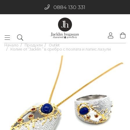
0884 130 331
Начало
Продукти
Outlet
Колие от “Jacklin ” в сребро с позлата и лапис лазули