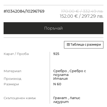
170.00 € /
332.49 лв.
#10342084/10296769
152.00 € /
297.29 лв.
Поръчай
Таблица с размери
Карат / Проба
925
Материал
Сребро ,
Сребро с
позлата
Произход
Италия
Размери
N 60
Скъпоценен камък
Гранат ,
Лапис
лазурит