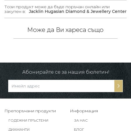
Този продукт може да бъде поръчан онлайн или
закупен в:
Jacklin Hugasian Diamond & Jewellery Center
Може да Ви хареса също
/
в.
-10%
Абонирайте се за нашия бюлетин!
Препоръчани продукти
Информация
ГОДЕЖНИ ПРЪСТЕНИ
ЗА НАС
ДИАМАНТИ
БЛОГ