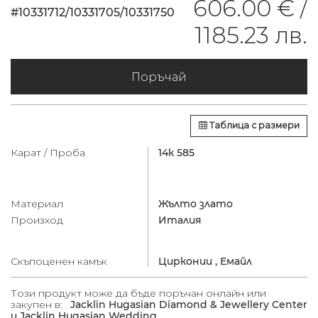
606.00 € /
#10331712/10331705/10331750
1185.23 лв.
Поръчай
Таблица с размери
Карат / Проба
14к 585
Материал
Жълто злато
Произход
Италия
Скъпоценен камък
Цирконии ,
Емайл
Този продукт може да бъде поръчан онлайн или
закупен в:
Jacklin Hugasian Diamond & Jewellery Center
и Jacklin Hugasian Wedding