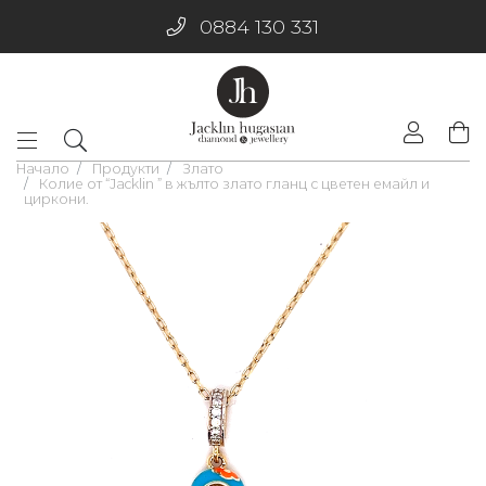
0884 130 331
Начало
Продукти
Злато
Колие от “Jacklin ” в жълто злато гланц с цветен емайл и
циркони.