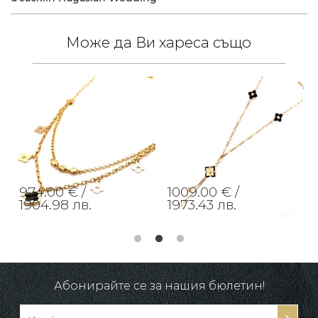
Може да Ви хареса също
974.00 € /
1009.00 € /
1904.98 лв.
1973.43 лв.
Абонирайте се за нашия бюлетин!