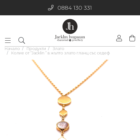
0884 130 331
Начало
Продукти
Злато
Колие от “Jacklin ” в жълто злато гланц със седеф