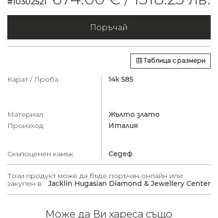
#10302521
Поръчай
Таблица с размери
Карат / Проба
14к 585
Материал
Жълто злато
Произход
Италия
Скъпоценен камък
Седеф
Този продукт може да бъде поръчан онлайн или
закупен в:
Jacklin Hugasian Diamond & Jewellery Center
Може да Ви хареса също