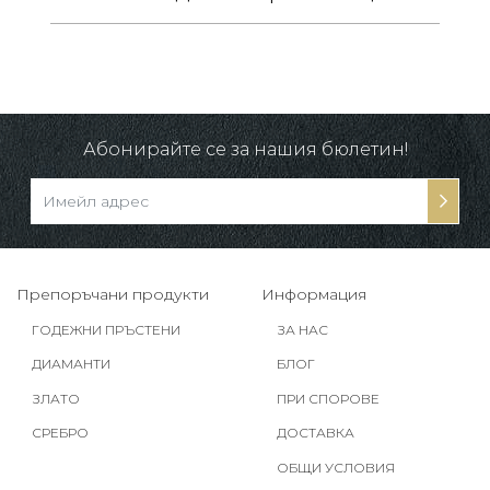
 /
в.
Абонирайте се за нашия бюлетин!
Препоръчани продукти
Информация
ГОДЕЖНИ ПРЪСТЕНИ
ЗА НАС
ДИАМАНТИ
БЛОГ
ЗЛАТО
ПРИ СПОРОВЕ
СРЕБРО
ДОСТАВКА
ОБЩИ УСЛОВИЯ