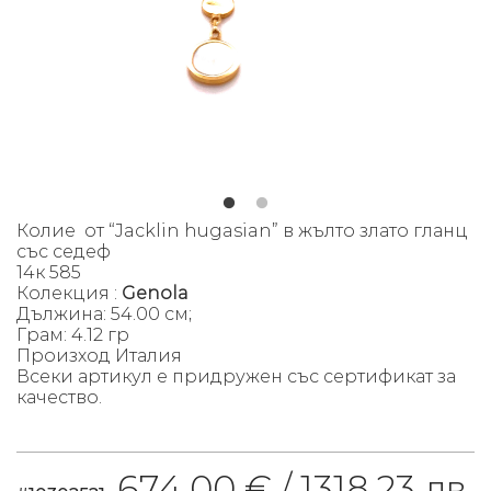
К
олие от “Jacklin hugasian” в жълто злато гланц
със седеф
14к 585
Колекция :
Genola
Дължина: 54.00 см;
Грам: 4.12 гр
Произход Италия
Всеки артикул е придружен със сертификат за
качество.
674.00 € /
1318.23 лв.