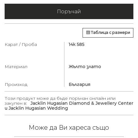
Поръчай
Таблица с размери
Карат / Проба
14к 585
Материал
Жълто злато
Произход
България
Този продукт може да бъде поръчан онлайн или
закупен в:
Jacklin Hugasian Diamond & Jewellery Center
и Jacklin Hugasian Wedding
Може да Ви хареса също
 /
в.