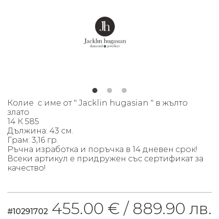
К
олие с име от " Jacklin hugasian " в жълто
злато
14 К 585
Дължина: 43 см.
Грам: 3,16 гр.
Ръчна изработка и поръчка в 14 дневен срок!
Всеки артикул е придружен със сертификат за
качество!
455.00 € /
889.90 лв.
#10291702