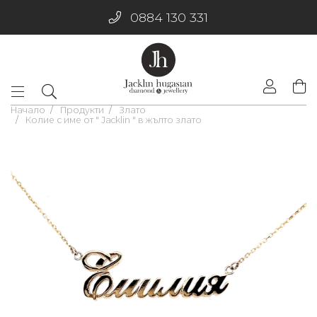
0884 130 331
Начало
Продукти
Злато
Колие с име от " Jacklin " в жълто злато