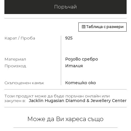
Поръчай
Таблица с размери
Карат / Проба
925
Материал
Розово сребро
Произход
Италия
Скъпоценен камък
Котешко око
Този продукт може да бъде поръчан онлайн или
закупен в:
Jacklin Hugasian Diamond & Jewellery Center
Може да Ви хареса също
 /
в.