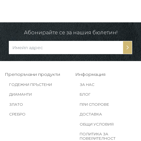
25%
Абонирайте се за нашия бюлетин!
Препоръчани продукти
Информация
ГОДЕЖНИ ПРЪСТЕНИ
ЗА НАС
ДИАМАНТИ
БЛОГ
ЗЛАТО
ПРИ СПОРОВЕ
СРЕБРО
ДОСТАВКА
ОБЩИ УСЛОВИЯ
ПОЛИТИКА ЗА
ПОВЕРИТЕЛНОСТ