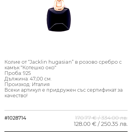
Колие от “Jacklin hugasian” в розово сребро с
камък "Котешко око"
Проба: 925
Дължина: 47,00 см.
Произход: Италия
Всеки артикул е придружен със сертификат за
качество!
170.77 € /
334.00 лв.
#1028714
128.00 € /
250.35 лв.