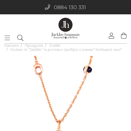
0884 130 331
Начало
Продукти
Outlet
Колие от “Jacklin ” в розово сребро с камък" Котешко око"