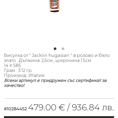
Висулка от " Jacklin hugasian " в розово и бяло
злато . Дължина: 2,5см., широчина 1.5см.
14 К 585
Грам : 3.12 гр.
Произход: Италия
Всеки артикул е придружен със сертификат за
качество!
479.00 € /
936.84 лв.
#10284452