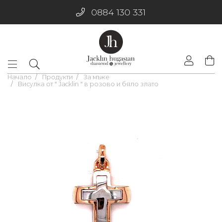
0884 130 331
Начало
Продукти
За мъже
Висулка от " Jacklin " в розово и бяло злато