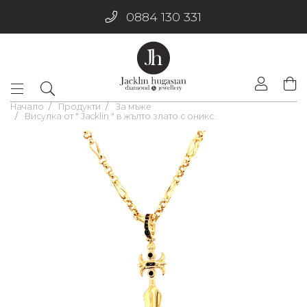
0884 130 331
Начало
Продукти
За мъже
Висулка от " Jacklin " в жълто злато с оникс.