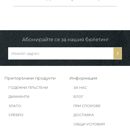
/
в.
Абонирайте се за нашия бюлетин!
Препоръчани продукти
Информация
ГОДЕЖНИ ПРЪСТЕНИ
ЗА НАС
ДИАМАНТИ
БЛОГ
ЗЛАТО
ПРИ СПОРОВЕ
СРЕБРО
ДОСТАВКА
ОБЩИ УСЛОВИЯ