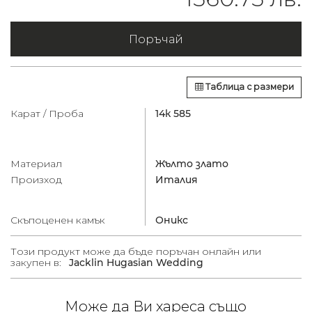
Поръчай
Таблица с размери
Карат / Проба
14к 585
Материал
Жълто злато
Произход
Италия
Скъпоценен камък
Оникс
Този продукт може да бъде поръчан онлайн или
закупен в:
Jacklin Hugasian Wedding
Може да Ви хареса също