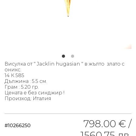
Висулка от " Jacklin hugasian " в жълто злато с
оникс.
14 К 585
Дължина : 5.5 см.
Грам : 5.20 гр.
Цената е без синджир !
Произход: Италия
798.00 € /
#10266250
1560.75 лв.