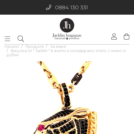
0884 130 331
Начало
Продукти
За мъже
Висулка от " Jacklin " в жълто и оксидирано злато, с оникс и
рубин