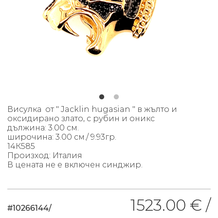
Висулка от " Jacklin hugasian " в жълто и
оксидирано злато, с рубин и оникс
дължина
: 3.00 см.
широчина: 3.00 см./ 9.93гр.
14К585
Произход: Италия
В цената не е включен синджир.
1523.00 € /
#10266144/