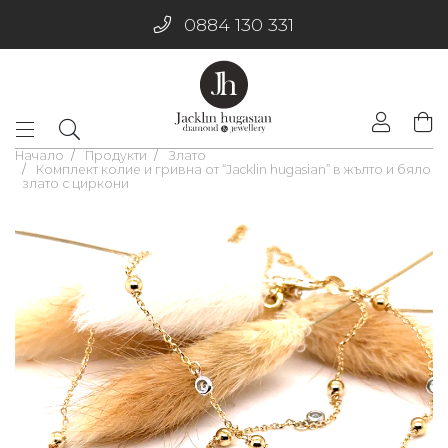
0884 130 331
Начало
Продукти
Злато
Комплект колие и гривна от “Jacklin hugasian” в жълто и бяло
злато с циркони