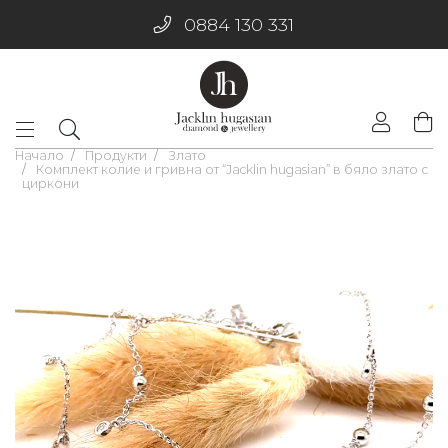
0884 130 331
Начало
Продукти
Злато
Комплект колие и гривна от “Jacklin hugasian” в бяло злато с
циркони