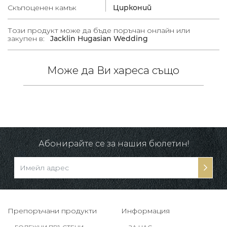
Скъпоценен камък
Цирконий
Този продукт може да бъде поръчан онлайн или
закупен в:
Jacklin Hugasian Wedding
Може да Ви хареса също
 /
в.
Абонирайте се за нашия бюлетин!
Препоръчани продукти
Информация