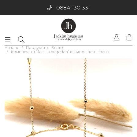
0884 130 331
Начало
Продукти
Злато
Комплект от “Jacklin hugasian” вжълто злато гланц