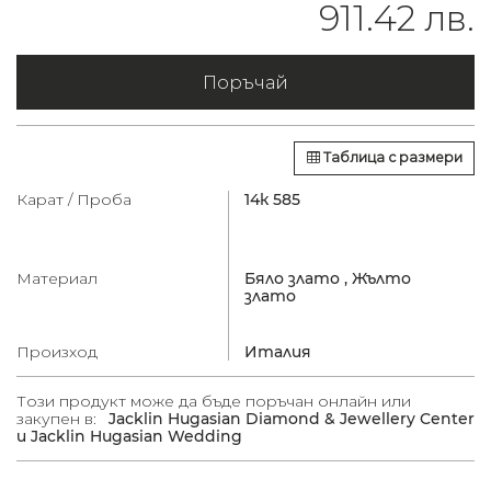
911.42 лв.
Поръчай
Таблица с размери
Карат / Проба
14к 585
Материал
Бяло злато ,
Жълто
злато
Произход
Италия
Този продукт може да бъде поръчан онлайн или
закупен в:
Jacklin Hugasian Diamond & Jewellery Center
и Jacklin Hugasian Wedding