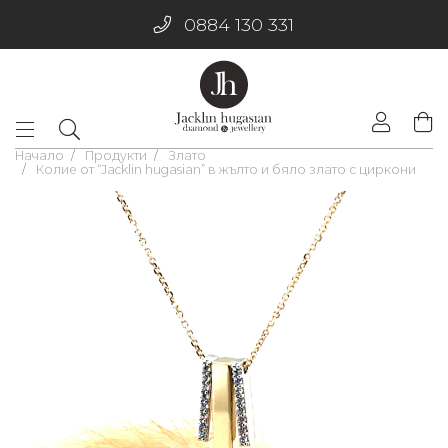
0884 130 331
Начало
Продукти
Злато
Колие от “Jacklin hugasian” в жълто и бяло злато с циркони