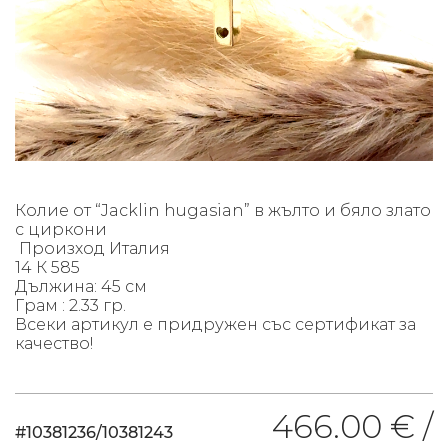
Колие
от “Jacklin hugasian” в жълто и бяло злато
с циркони
Произход Италия
14 К 585
Дължина: 45 см
Грам : 2.33 гр.
Всеки артикул е придружен със сертификат за
качество!
466.00 € /
#10381236/10381243