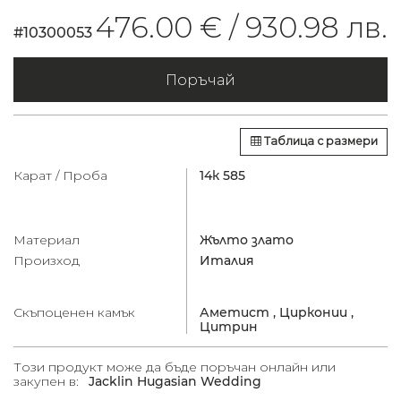
476.00 € /
930.98 лв.
#10300053
Поръчай
Таблица с размери
Карат / Проба
14к 585
Материал
Жълто злато
Произход
Италия
Скъпоценен камък
Аметист ,
Цирконии ,
Цитрин
Този продукт може да бъде поръчан онлайн или
закупен в:
Jacklin Hugasian Wedding