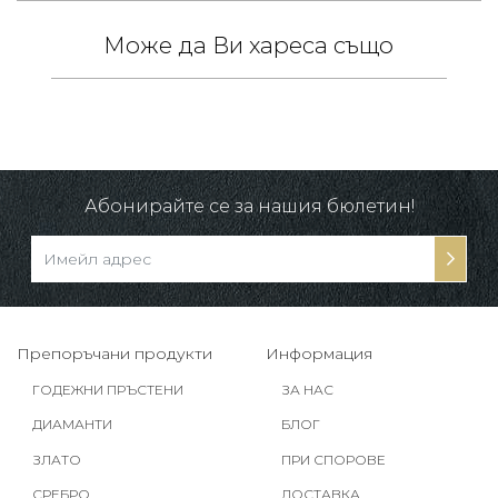
Може да Ви хареса също
 /
в.
Абонирайте се за нашия бюлетин!
Препоръчани продукти
Информация
ГОДЕЖНИ ПРЪСТЕНИ
ЗА НАС
ДИАМАНТИ
БЛОГ
ЗЛАТО
ПРИ СПОРОВЕ
СРЕБРО
ДОСТАВКА