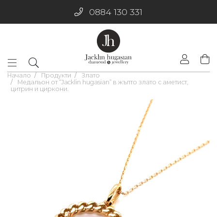
0884 130 331
Начало
Продукти
Злато
Медальон от “Jacklin hugasian” в жълто злато с аметист,
цитрин и циркони.