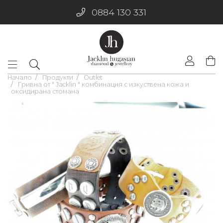
0884 130 331
Начало
Продукти
Outlet
Гривна от " Jacklin " комбинация с изкуствена кожа и
оксидирана стомана