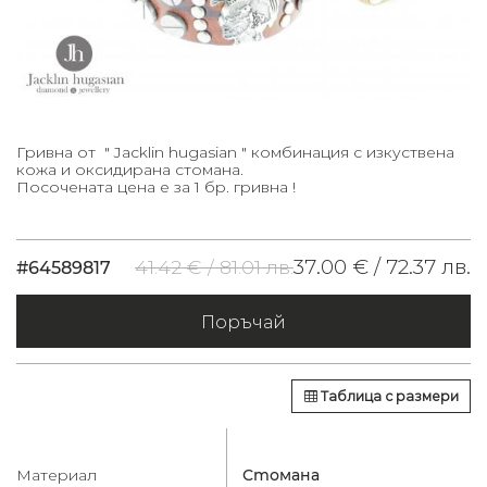
Гривна от " Jacklin hugasian " комбинация с изкуствена
кожа и оксидирана стомана.
Посочената цена е за 1 бр. гривна !
37.00 € /
72.37 лв.
41.42 € /
81.01 лв.
#64589817
Поръчай
Таблица с размери
Материал
Стомана