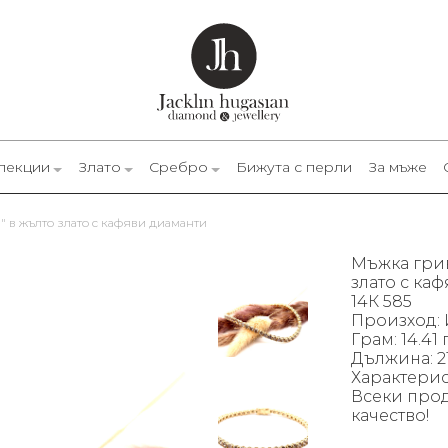
лекции
Злато
Сребро
Бижута с перли
За мъже
n" в жълто злато с кафяви диаманти
Мъжка грив
злато с к
14К 585
Произход: 
Грам: 14.41 
Дължина: 2
Характерист
Всеки прод
качество!