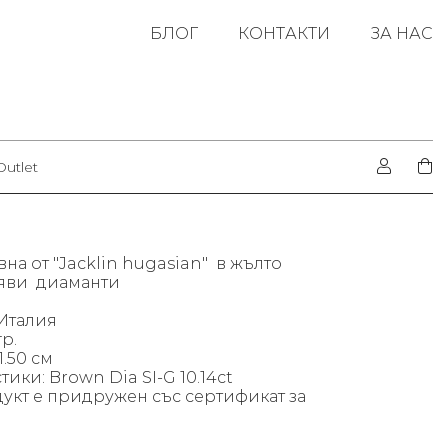
БЛОГ
КОНТАКТИ
ЗА НАС
Outlet
на от "Jacklin hugasian" в жълто
афяви диаманти
Италия
гр.
1.50 см
ики: Brown Dia SI-G 10.14ct
укт е придружен със сертификат за