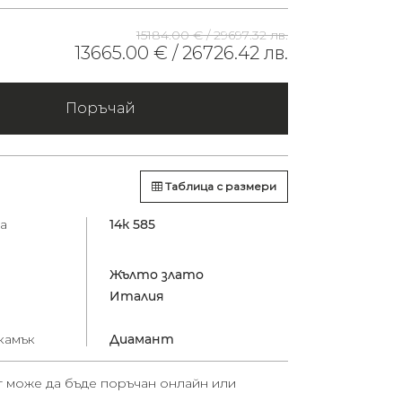
15184.00 € /
29697.32 лв.
13665.00 € /
26726.42 лв.
Поръчай
Таблица с размери
а
14к 585
Жълто злато
Италия
камък
Диамант
т може да бъде поръчан онлайн или