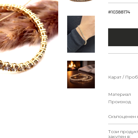
#10388174
Карат / Проб
Материал
Произход
Скъпоценен 
Този продук
закупен в: