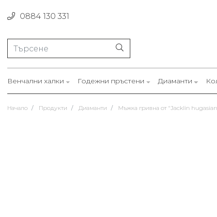
0884 130 331
Венчални халки
Годежни пръстени
Диаманти
Ко
Начало
Продукти
Диаманти
Мъжка гривна от "Jacklin hugasia