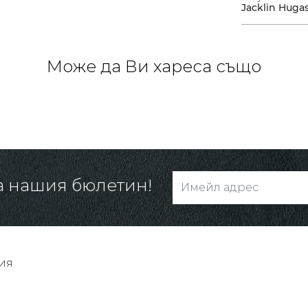
Jacklin Huga
Може да Ви хареса също
а нашия бюлетин!
ия