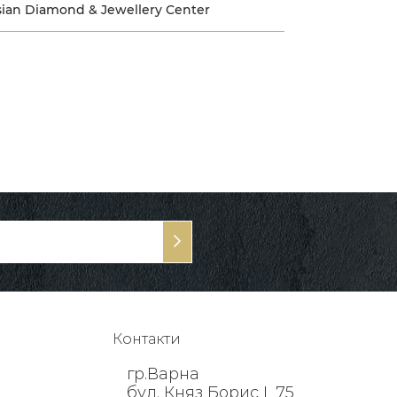
sian Diamond & Jewellery Center
Контакти
гр.Варна
бул. Княз Борис I, 75