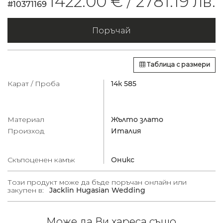
1422.00 € /
2781.19 лв.
#10371169
Поръчай
Таблица с размери
Карат / Проба
14к 585
Материал
Жълто злато
Произход
Италия
Скъпоценен камък
Оникс
Този продукт може да бъде поръчан онлайн или
закупен в:
Jacklin Hugasian Wedding
Може да Ви хареса също