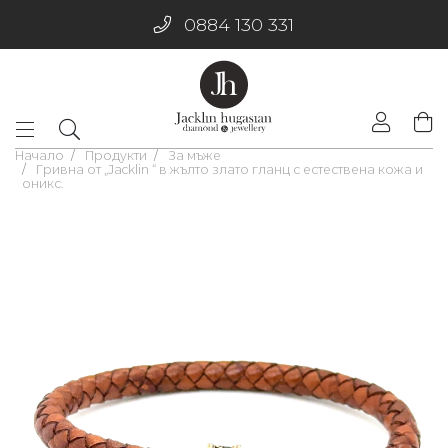
0884 130 331
Начало
Продукти
За мъже
Гривна от „Jacklin “ в жълто злато гланц с естествена кожа и
оникс.