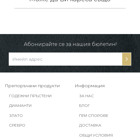
 /
в.
Абонирайте се за нашия бюлетин!
Препоръчани продукти
Информация
ГОДЕЖНИ ПРЪСТЕНИ
ЗА НАС
ДИАМАНТИ
БЛОГ
ЗЛАТО
ПРИ СПОРОВЕ
СРЕБРО
ДОСТАВКА
ОБЩИ УСЛОВИЯ