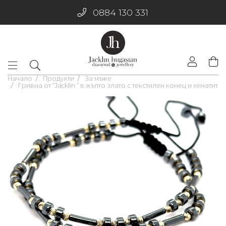
0884 130 331
Начало
Продукти
За мъже
Гривна от “Jacklin ” в жълто злато с текстилен конец и хематит