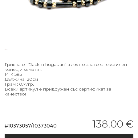
Гривна от “Jacklin hugasian” в жълто злато с текстилен
конец и хематит.
14 К 585
Дължина: 20см
Грам : 0,77гр.
Всеки артикул е придружен със сертификат за
качество!
138.00 €
#10373057/10373040