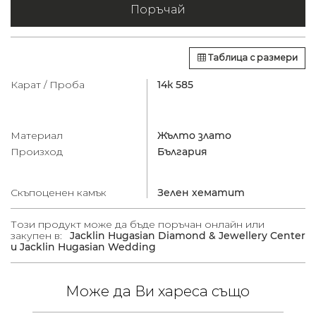
Поръчай
Таблица с размери
Карат / Проба
14к 585
Материал
Жълто злато
Произход
България
Скъпоценен камък
Зелен хематит
Този продукт може да бъде поръчан онлайн или
закупен в:
Jacklin Hugasian Diamond & Jewellery Center
и Jacklin Hugasian Wedding
Може да Ви хареса също