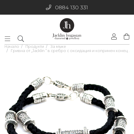
0884 130 331
Начало
Продукти
За мъже
Гривна от „Jacklin “ в сребро с оксидация и копринен конец .