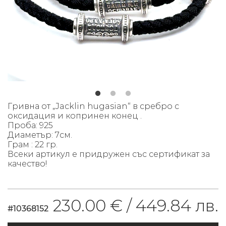
Гривна от „Jacklin hugasian“ в сребро с
оксидация и копринен конец .
Проба: 925
Диаметър: 7см.
Грам : 22 гр.
Всеки артикул е придружен със сертификат за
качество!
230.00 € /
449.84 лв.
#10368152