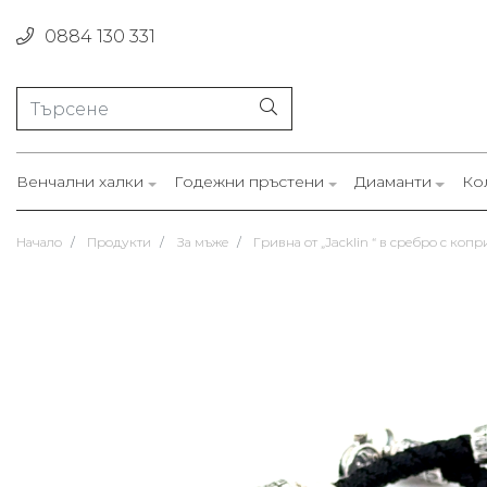
0884 130 331
Венчални халки
Годежни пръстени
Диаманти
Ко
Начало
Продукти
За мъже
Гривна от „Jacklin “ в сребро с копр