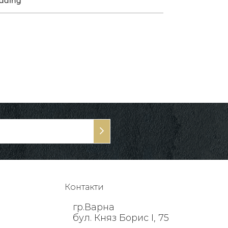
dding
Контакти
гр.Варна
бул. Княз Борис I, 75