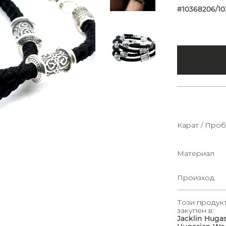
#10368206/10
Карат / Проб
Материал
Произход
Този продук
закупен в:
Jacklin Huga