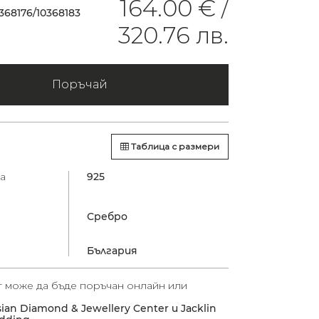
164.00 € /
368176/10368183
320.76 лв.
Поръчай
Таблица с размери
а
925
Сребро
България
т може да бъде поръчан онлайн или
sian Diamond & Jewellery Center и Jacklin