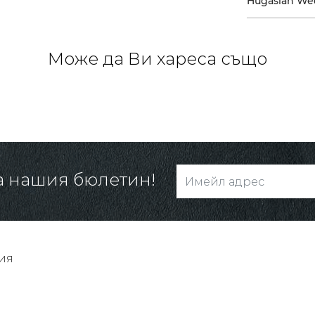
Hugasian We
Може да Ви хареса също
а нашия бюлетин!
ия