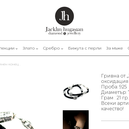
лекции
Злато
Сребро
Бижута с перли
За мъже
инен конец .
Гривна от „
оксидация 
Проба: 925
Диаметър: 
Грам : 21 гр
Всеки арти
качество!