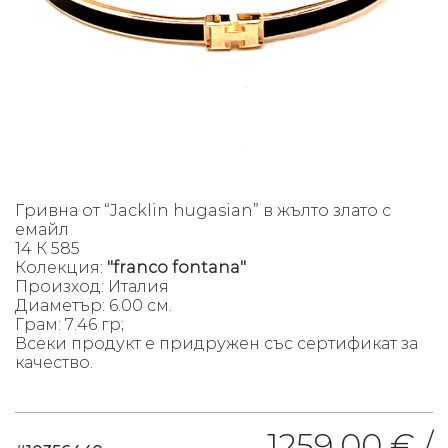
Гривна от “Jacklin hugasian” в жълто злато с
емайл
14 К 585
Колекция:
"franco fontana"
Произход: Италия
Диаметър: 6.00 см.
Грам: 7.46 гр;
Всеки продукт е придружен със сертификат за
качество.
1259.00 € /