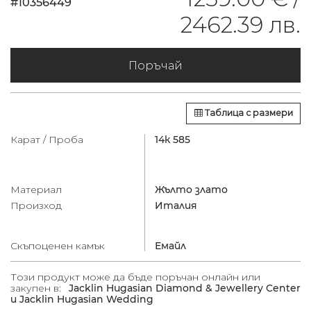
#10356449
2462.39 лв.
Поръчай
Таблица с размери
Карат / Проба
14к 585
Материал
Жълто злато
Произход
Италия
Скъпоценен камък
Емайл
Този продукт може да бъде поръчан онлайн или
закупен в:
Jacklin Hugasian Diamond & Jewellery Center
и Jacklin Hugasian Wedding