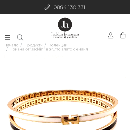
0884 130 331
Начало
Продукти
Колекции
Гривна от “Jacklin ” в жълто злато с емайл