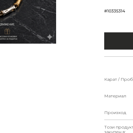
#10335314
Карат / Проб
Материал
Произход
Този продук
закупен в: