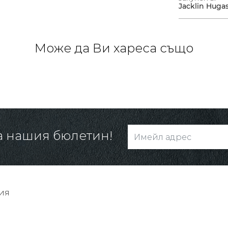
Jacklin Huga
Може да Ви хареса също
а нашия бюлетин!
ия