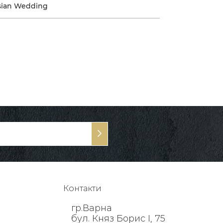
sian Wedding
Контакти
гр.Варна
бул. Княз Борис I, 75