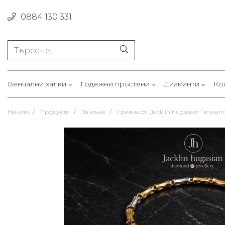
0884 130 331
Венчални халки
Годежни пръстени
Диаманти
Ко
Начало
Продукти
За мъже
Гривна от „Jacklin hugasian “ в жълт