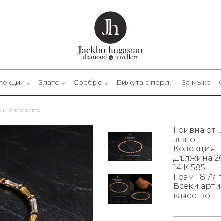
лекции
Злато
Сребро
Бижута с перли
За мъже
о и бяло злато
Гривна от „
злато
Колекция :
Дължина 20
14 К 585
Грам : 8.77 
Всеки арти
качество!