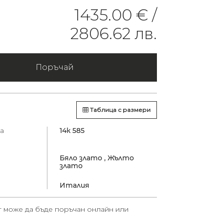
1435.00 € /
2806.62 лв.
Поръчай
Таблица с размери
а
14к 585
Бяло злато ,
Жълто
злато
Италия
т може да бъде поръчан онлайн или